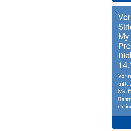
Vor
Sir
Myl
Pr
Dia
14.
Vortr
triff
Mylif
Rahm
Onlin
Down