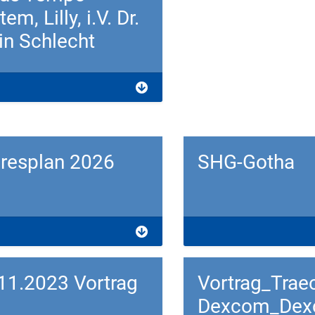
em, Lilly, i.V. Dr.
in Schlecht
load
resplan 2026
SHG-Gotha
load
Download
11.2023 Vortrag
Vortrag_Trae
Dexcom_Dex