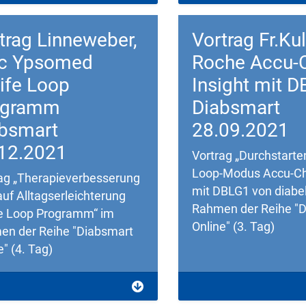
trag Linneweber,
Vortrag Fr.Ku
ic Ypsomed
Roche Accu-
ife Loop
Insight mit 
ogramm
Diabsmart
bsmart
28.09.2021
12.2021
Vortrag „Durchstart
Loop-Modus Accu-Ch
ag „Therapieverbesserung
mit DBLG1 von diabe
t auf Alltagserleichterung
Rahmen der Reihe "
e Loop Programm“ im
Online" (3. Tag)
en der Reihe "Diabsmart
e" (4. Tag)
load
Download