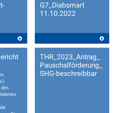
t-
G7_Diabsmart
11.10.2022
Download
ericht
THR_2023_Antrag_
Pauschalförderung_
SHG-beschreibbar
es
V.)
h den
Diabetes.
lle