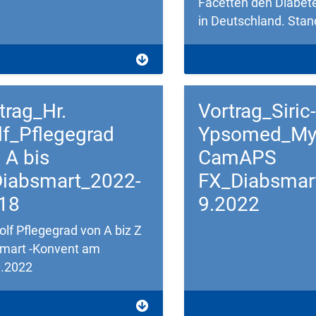
Facetten den Diabete
in Deutschland. Stan
load
Download
trag_Hr.
Vortrag_Siric-
f_Pflegegrad
Ypsomed_Myl
 A bis
CamAPS
iabsmart_2022-
FX_Diabsmar
18
9.2022
olf Pflegegrad von A biz Z
smart -Konvent am
0.2022
load
Download