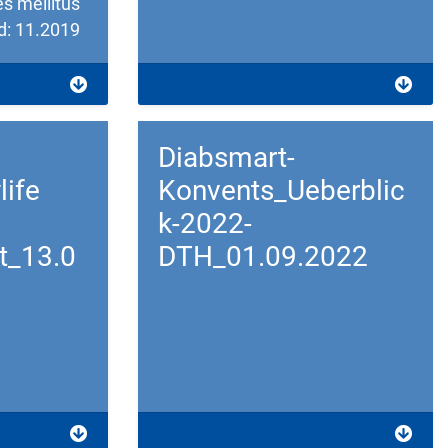
s mellitus
d: 11.2019
Download
Diabsmart-
ife
Konvents_Ueberblic
k-2022-
t_13.0
DTH_01.09.2022
Download