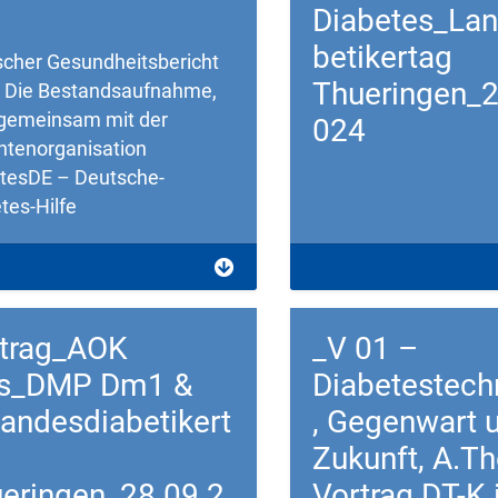
Diabetes_Lan
betikertag
cher Gesundheitsbericht
Thueringen_2
, Die Bestandsaufnahme,
gemeinsam mit der
024
ntenorganisation
tesDE – Deutsche-
tes-Hilfe
load
Download
trag_AOK
_V 01 –
us_DMP Dm1 &
Diabetestech
andesdiabetikert
, Gegenwart 
Zukunft, A.T
eringen_28.09.2
Vortrag DT-K 