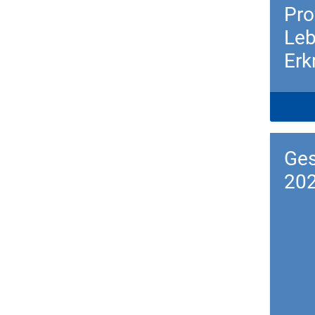
Pro
Leb
Erk
Down
Ges
20