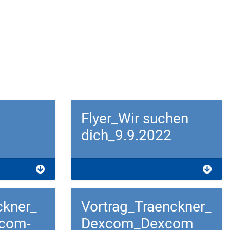
Flyer_Wir suchen
dich_9.9.2022
Download
ckner_
Vortrag_Traenckner_
com-
Dexcom_Dexcom