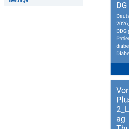
Beiträge
DG
Deuts
2026
DDG 
Patie
diabe
Diabe
Down
Vor
Pl
2_L
ag
Thu