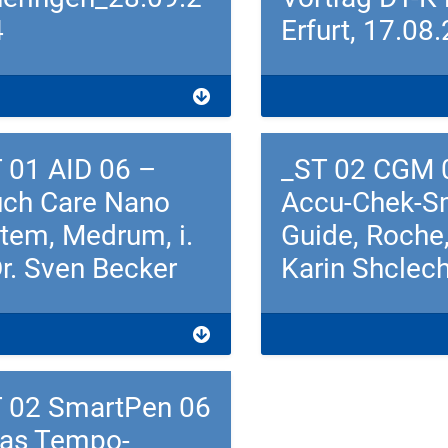
4
Erfurt, 17.08
load
Download
 01 AID 06 –
_ST 02 CGM 
ch Care Nano
Accu-Chek-S
tem, Medrum, i.
Guide, Roche, 
Dr. Sven Becker
Karin Shclech
load
Download
 02 SmartPen 06
as Tempo-