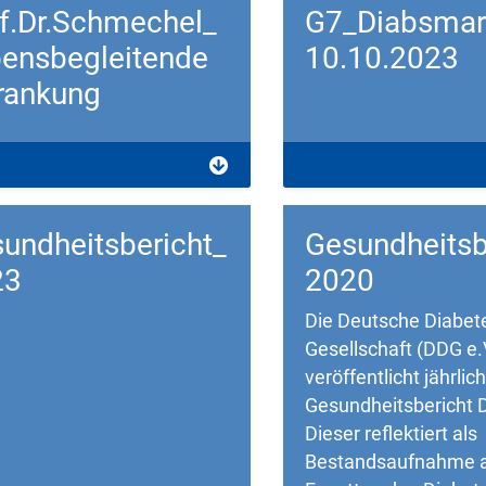
f.Dr.Schmechel_
G7_Diabsmar
ensbegleitende
10.10.2023
rankung
load
Download
undheitsbericht_
Gesundheitsb
23
2020
Die Deutsche Diabet
Gesellschaft (DDG e.
veröffentlicht jährlic
Gesundheitsbericht 
Dieser reflektiert als
Bestandsaufnahme a