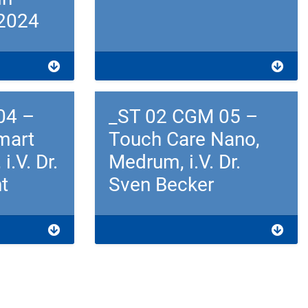
.2024
Download
04 –
_ST 02 CGM 05 –
mart
Touch Care Nano,
i.V. Dr.
Medrum, i.V. Dr.
t
Sven Becker
Download