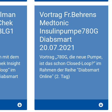
llman
Vortrag Fr.Behrens
Chek
Medtonic
DBLG1
Insulinpumpe780G
Diabsmart
20.07.2021
en mit dem
Vortrag „780G, die neue Pumpe,
ek Insight
ist das schon Closed-Loop?“ im
loop“ im
Rahmen der Reihe "Diabsmart
Diabsmart
Online" (2. Tag)
Download