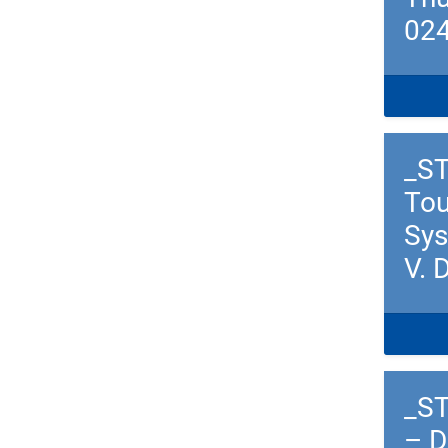
02
Down
_ST
Tou
Sys
V. 
Down
_ST
– D