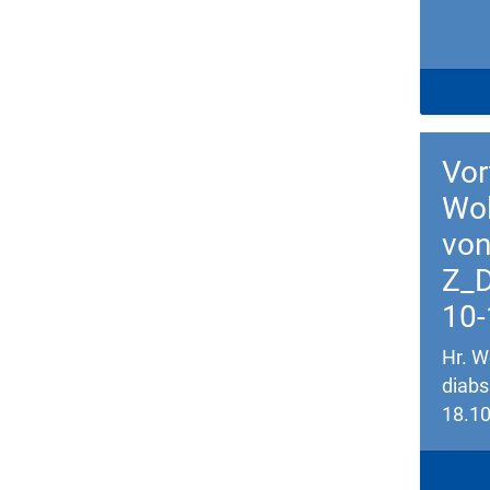
Down
Vor
Wol
von
Z_D
10-
Hr. W
diab
18.1
Down