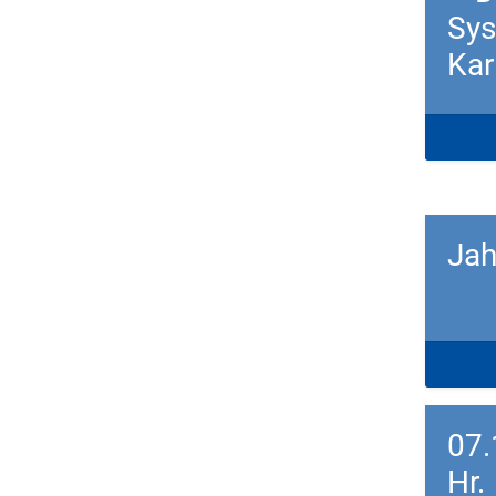
Syst
Kar
Down
Jah
Down
07.
Hr.