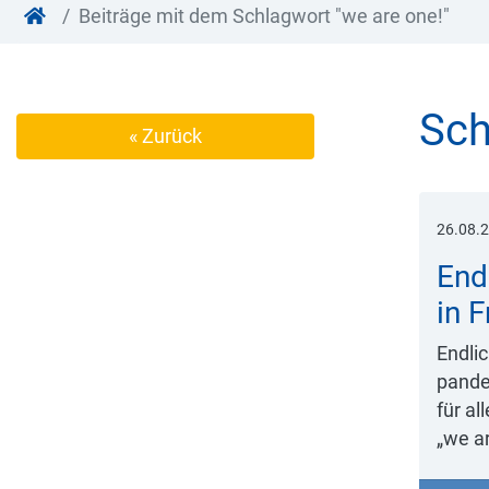
Beiträge mit dem Schlagwort "we are one!"
Sch
« Zurück
26.08.
End
in 
Endli
pande
für a
„we a