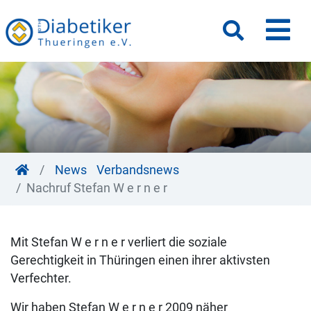
M
Suche
News
Verbandsnews
Nachruf Stefan W e r n e r
Mit Stefan W e r n e r verliert die soziale
Gerechtigkeit in Thüringen einen ihrer aktivsten
Verfechter.
Wir haben Stefan W e r n e r 2009 näher