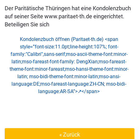
Der Paritätische Thüringen hat eine Kondolenzbuch
auf seiner Seite www.paritaet-th.de eingerichtet.
Beteiligen Sie sich
Kondolenzbuch öffnen (Paritaet-th.de) <span
style=”font-size:11.0pt;line-height:107%; font-
family:"Calibri",sans-serif;mso-ascii-theme-font:minor-
latin;mso-fareast-font-family: DengXian;mso-fareast-
theme-font:minor-fareast;mso-hansi-theme-font:minor-
latin; mso-bidi-theme-font:minor-latin;mso-ansi-
language:DE;mso-fareast-language:ZH-CN; mso-bidi-
language:AR-SA”>↗</span>
« Zurück