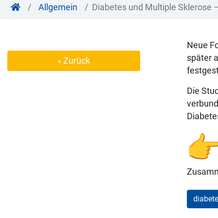
Allgemein
Diabetes und Multiple Sklerose
Neue Fo
später 
« Zurück
festgest
Die Stu
verbunde
Diabete
Zusamm
diabet